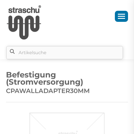
Si
b
Befestigung
si
(Stromversorgung)
CPAWALLADAPTER30MM