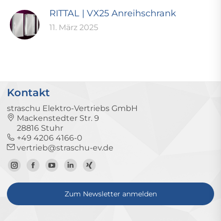
RITTAL | VX25 Anreihschrank
11. März 2025
Kontakt
straschu Elektro-Vertriebs GmbH
Mackenstedter Str. 9
28816 Stuhr
+49 4206 4166-0
vertrieb@straschu-ev.de
Zum
Zur
Zum
Zum
Zum
Instagram-
Facebook-
YouTube-
LinkedIn-
Xing-
Zum Newsletter anmelden
Profil
Seite
Kanal
Profil
Profil