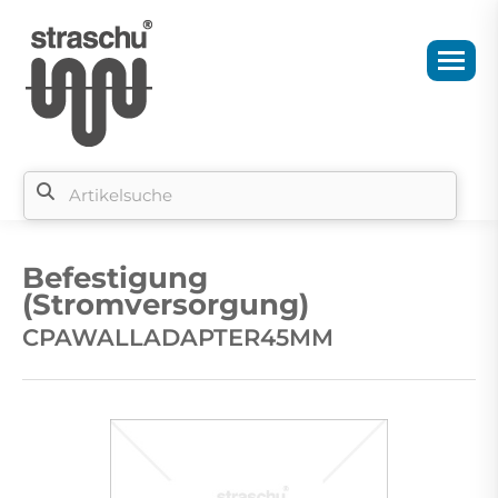
Si
b
Befestigung
si
(Stromversorgung)
CPAWALLADAPTER45MM