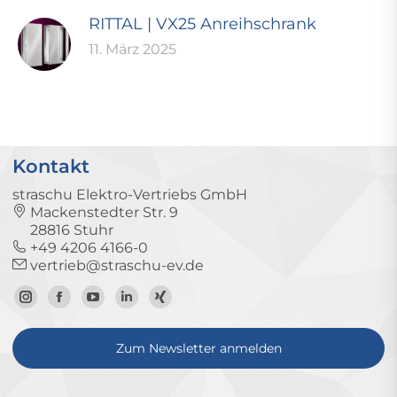
RITTAL | VX25 Anreihschrank
11. März 2025
Kontakt
straschu Elektro-Vertriebs GmbH
Mackenstedter Str. 9
28816 Stuhr
+49 4206 4166-0
vertrieb@straschu-ev.de
Zum
Zur
Zum
Zum
Zum
Instagram-
Facebook-
YouTube-
LinkedIn-
Xing-
Zum Newsletter anmelden
Profil
Seite
Kanal
Profil
Profil