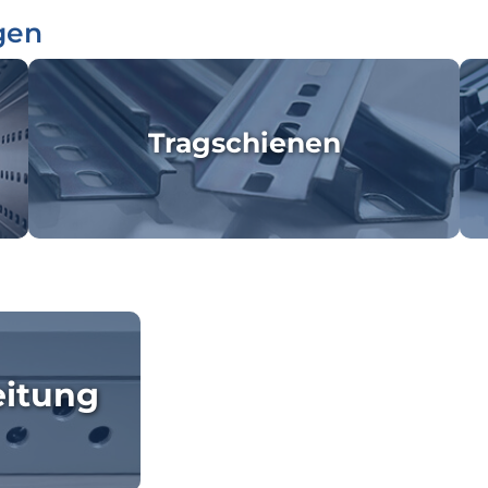
gen
Tragschienen
eitung