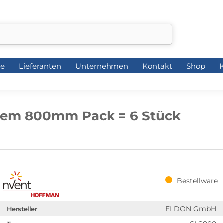
ce
Lieferanten
Unternehmen
Kontakt
Shop
K
ce
Lieferanten
Unternehmen
Kontakt
Shop
K
stem 800mm Pack = 6 Stück
Bestellware
ELDON GmbH
Hersteller