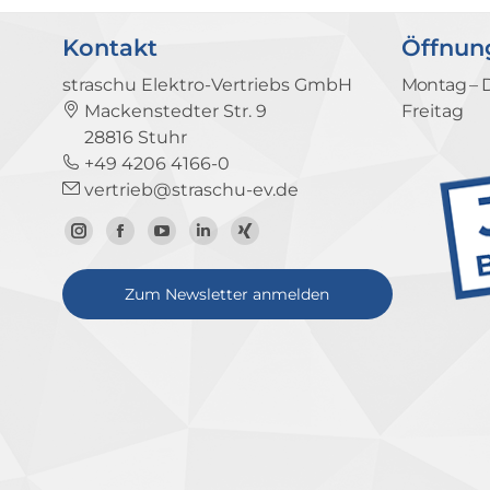
Kontakt
Öffnun
straschu Elektro-Vertriebs GmbH
Montag – 
Mackenstedter Str. 9
Freitag
28816 Stuhr
+49 4206 4166-0
vertrieb@straschu-ev.de
Zum
Zur
Zum
Zum
Zum
Instagram-
Facebook-
YouTube-
LinkedIn-
Xing-
Zum Newsletter anmelden
Profil
Seite
Kanal
Profil
Profil