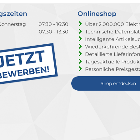
gszeiten
Onlineshop
Donnerstag
07:30 - 16:30
Über 2.000.000 Elektr
07:30 - 13:30
Technische Datenblät
Intelligente Artikelsu
Wiederkehrende Beste
Detaillierte Lieferinf
Tagesaktuelle Produ
Persönliche Preisgest
Shop entdecken