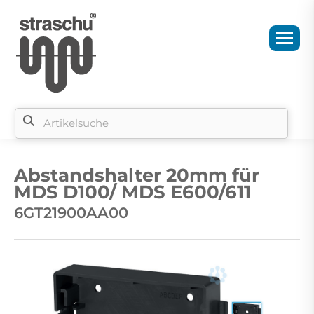
Si
b
Abstandshalter 20mm für
si
MDS D100/ MDS E600/611
6GT21900AA00