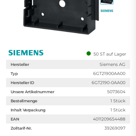
50 ST auf Lager
Siemens AG
Hersteller
6GT21900AA00
Typ
6GT2190-0AA00
Hersteller ID
5073604
Unsere Artikelnummer
1 Stück
Bestellmenge
1 Stück
Inhalt Verpackung
4011209654488
EAN
39269097
Zolltarif-Nr.