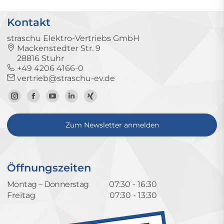
Kontakt
straschu Elektro-Vertriebs GmbH
Mackenstedter Str. 9
28816 Stuhr
+49 4206 4166-0
vertrieb@straschu-ev.de
Zum
Zur
Zum
Zum
Zum
Instagram-
Facebook-
YouTube-
LinkedIn-
Xing-
Zum Newsletter anmelden
Profil
Seite
Kanal
Profil
Profil
Öffnungszeiten
Montag – Donnerstag
07:30 - 16:30
Freitag
07:30 - 13:30