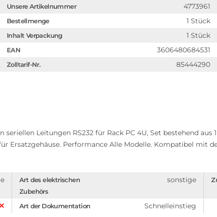
4773961
Unsere Artikelnummer
1 Stück
Bestellmenge
1 Stück
Inhalt Verpackung
3606480684531
EAN
85444290
Zolltarif-Nr.
n seriellen Leitungen RS232 für Rack PC 4U, Set bestehend aus 
für Ersatzgehäuse. Performance Alle Modelle. Kompatibel mit de
ge
sonstige
Art des elektrischen
Z
Zubehörs
Schnelleinstieg
Art der Dokumentation