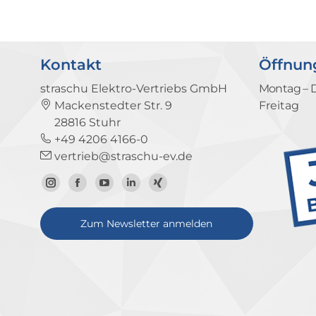
Kontakt
Öffnun
straschu Elektro-Vertriebs GmbH
Montag – 
Mackenstedter Str. 9
Freitag
28816 Stuhr
+49 4206 4166-0
vertrieb@straschu-ev.de
Zum
Zur
Zum
Zum
Zum
Instagram-
Facebook-
YouTube-
LinkedIn-
Xing-
Zum Newsletter anmelden
Profil
Seite
Kanal
Profil
Profil