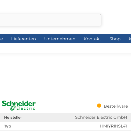
ce
Lieferanten
Unternehmen
Kontakt
Shop
K
ce
Lieferanten
Unternehmen
Kontakt
Shop
K
Bestellware
Schneider Electric GmbH
Hersteller
HMIYRINSL41
Typ