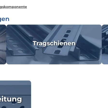
ngskomponente
gen
Tragschienen
eitung