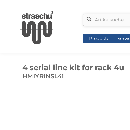
Produkte
Servi
Produkte
Servi
4 serial line kit for rack 4u
HMIYRINSL41