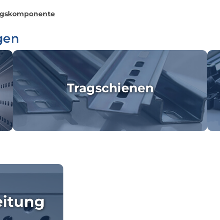
ngskomponente
gen
Tragschienen
eitung