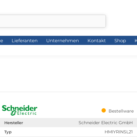
ce
Lieferanten
Unternehmen
Kontakt
Shop
K
ce
Lieferanten
Unternehmen
Kontakt
Shop
K
Bestellware
Schneider Electric GmbH
Hersteller
HMIYRINSL21
Typ