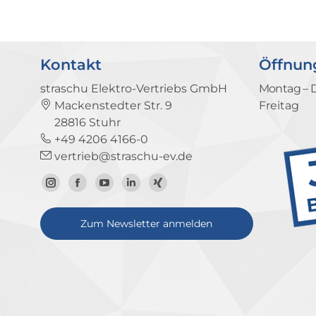
Kontakt
Öffnun
straschu Elektro-Vertriebs GmbH
Montag – 
Mackenstedter Str. 9
Freitag
28816 Stuhr
+49 4206 4166-0
vertrieb@straschu-ev.de
Zum
Zur
Zum
Zum
Zum
Instagram-
Facebook-
YouTube-
LinkedIn-
Xing-
Zum Newsletter anmelden
Profil
Seite
Kanal
Profil
Profil