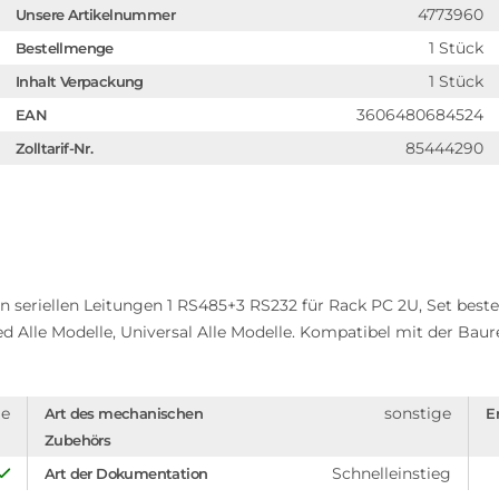
4773960
Unsere Artikelnummer
1 Stück
Bestellmenge
1 Stück
Inhalt Verpackung
3606480684524
EAN
85444290
Zolltarif-Nr.
n seriellen Leitungen 1 RS485+3 RS232 für Rack PC 2U, Set best
Alle Modelle, Universal Alle Modelle. Kompatibel mit der Baur
ge
sonstige
Art des mechanischen
Er
Zubehörs
Schnelleinstieg
Art der Dokumentation