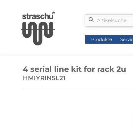
Produkte
Servi
Produkte
Servi
4 serial line kit for rack 2u
HMIYRINSL21