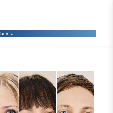
arriere
arriere